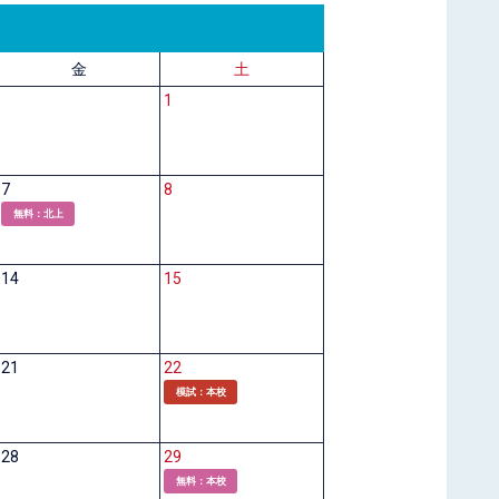
金
土
1
7
8
無料：北上
14
15
21
22
模試：本校
28
29
無料：本校