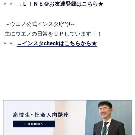
→ＬＩＮＥ＠お友達登録はこちら★
～ウエノ公式インスタ!(^^)!～
主にウエノの日常をＵＰしています！！
→インスタcheckはこちらから★